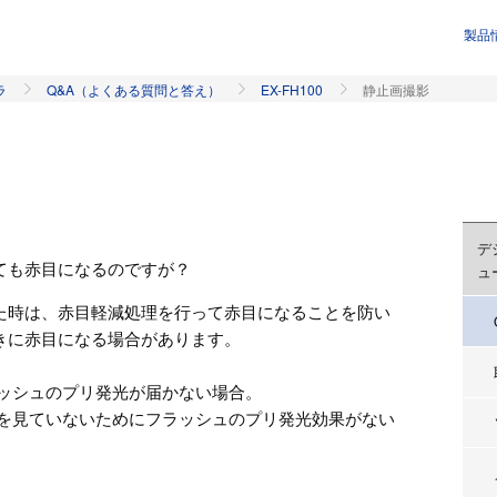
製品
ラ
Q&A（よくある質問と答え）
EX-FH100
静止画撮影
デ
ても赤目になるのですが？
ュ
た時は、赤目軽減処理を行って赤目になることを防い
きに赤目になる場合があります。
ラッシュのプリ発光が届かない場合。
ュを見ていないためにフラッシュのプリ発光効果がない