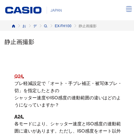
JAPAN
ホーム
お客様サポート
デジタルカメラ
Q&A（よくある質問と答え）
EX-FH100
静止画撮影
静止画撮影
Q24
ブレ軽減設定で「オート・手ブレ補正・被写体ブレ・
切」を指定したときの
シャッター速度やISO感度の連動範囲の違いはどのよ
うになっていますか？
A24
各モードにより、シャッター速度とISO感度の連動範
囲に違いがあります。ただし、ISO感度をオート以外