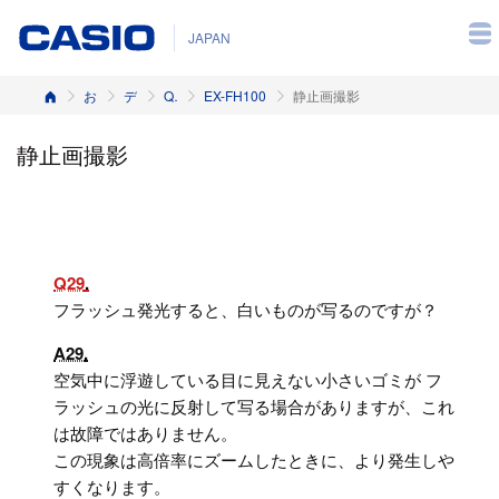
JAPAN
ホーム
お客様サポート
デジタルカメラ
Q&A（よくある質問と答え）
EX-FH100
静止画撮影
静止画撮影
Q29
フラッシュ発光すると、白いものが写るのですが？
A29
空気中に浮遊している目に見えない小さいゴミが フ
ラッシュの光に反射して写る場合がありますが、これ
は故障ではありません。
この現象は高倍率にズームしたときに、より発生しや
すくなります。