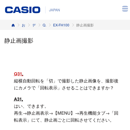
JAPAN
ホーム
お客様サポート
デジタルカメラ
Q&A（よくある質問と答え）
EX-FH100
静止画撮影
静止画撮影
Q31
縦横自動回転を「切」で撮影した静止画像を、撮影後
にカメラで「回転表示」させることはできますか？
A31
はい、できます。
再生→静止画表示→【MENU】→再生機能タブ→「回
転表示」にて、静止画ごとに回転させてください。