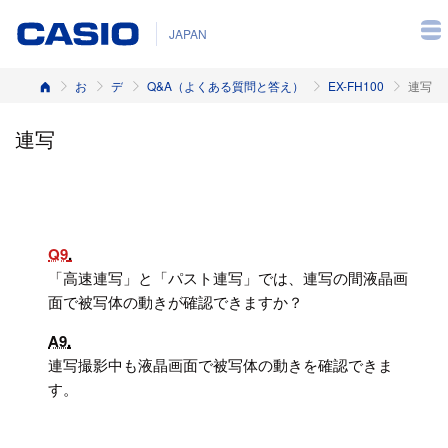
JAPAN
ホーム
お客様サポート
デジタルカメラ
Q&A（よくある質問と答え）
EX-FH100
連写
連写
Q9
「高速連写」と「パスト連写」では、連写の間液晶画
面で被写体の動きが確認できますか？
A9
連写撮影中も液晶画面で被写体の動きを確認できま
す。