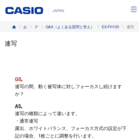
JAPAN
ホーム
お客様サポート
デジタルカメラ
Q&A（よくある質問と答え）
EX-FH100
連写
連写
Q5
連写の間、動く被写体に対しフォーカスし続けます
か？
A5
連写の種類によって違います。
・通常連写
露出、ホワイトバランス、フォーカス方式の設定が下
記の場合、1枚ごとに調整を行います。