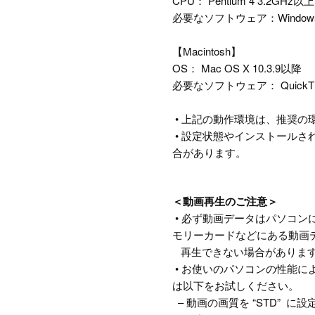
CPU： Pentium 4 3.2GHz以上
必要なソフトウェア：Windows Med
【Macintosh】
OS： Mac OS X 10.3.9以降
必要なソフトウェア： QuickTi
• 上記の動作環境は、推奨
• 設定状態やインストール
合があります。
＜動画再生のご注意＞
• 必ず動画データはパソコ
モリーカードなどにある動画
再生できない場合がありま
• お使いのパソコンの性能
は以下をお試しください。
– 動画の画質を “STD” に