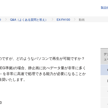
製品
ラ
Q&A（よくある質問と答え）
EX-FH100
動画
デ
のですが、どのようなパソコンで再生が可能ですか？
ュ
on JPEG準拠)の場合、静止画に比べデータ量が非常に多く
タ－を非常に高速で処理できる能力が必要になることか
推奨いたします。
0