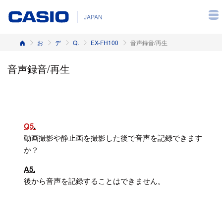
JAPAN
ホーム
お客様サポート
デジタルカメラ
Q&A（よくある質問と答え）
EX-FH100
音声録音/再生
音声録音/再生
Q5
動画撮影や静止画を撮影した後で音声を記録できます
か？
A5
後から音声を記録することはできません。