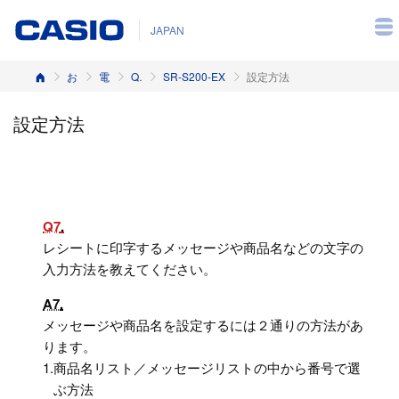
JAPAN
ホーム
お客様サポート
電子レジスター
Q&A（よくある質問と答え）
SR-S200-EX
設定方法
設定方法
Q7
レシートに印字するメッセージや商品名などの文字の
入力方法を教えてください。
A7
メッセージや商品名を設定するには２通りの方法があ
ります。
1.
商品名リスト／メッセージリストの中から番号で選
ぶ方法