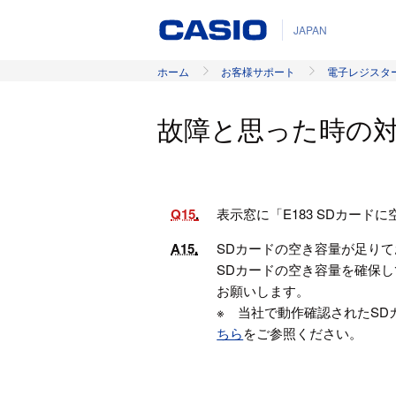
JAPAN
ホーム
お客様サポート
電子レジスタ
故障と思った時の
Q15
表示窓に「E183 SDカー
A15
SDカードの空き容量が足り
SDカードの空き容量を確保
お願いします。
※ 当社で動作確認されたSD
ちら
をご参照ください。