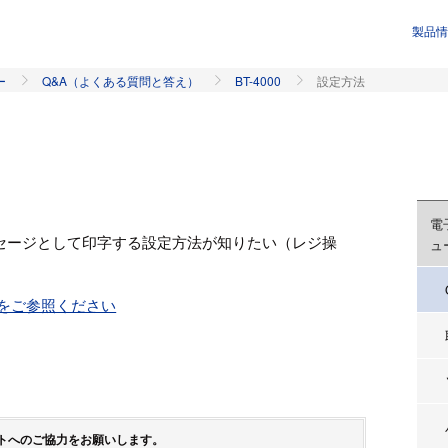
製品情
ー
Q&A（よくある質問と答え）
BT-4000
設定方法
電
セージとして印字する設定方法が知りたい（レジ操
ュ
をご参照ください
トへのご協力をお願いします。