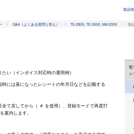
製品情
ー
Q&A（よくある質問と答え）
TE-2800, TE-2600, NM-2000
製
電
りたい（インボイス対応時の運用例）
ュ
品時には基になったレシートの年月日などを記載する
全て戻してから（ ＃ を使用）、登録モードで再度打
」を案内します。