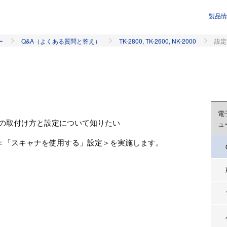
製品情
ー
Q&A（よくある質問と答え）
TK-2800, TK-2600, NK-2000
設定
電
19）の取付け方と設定について知りたい
ュ
＜「スキャナを使用する」設定＞を実施します。