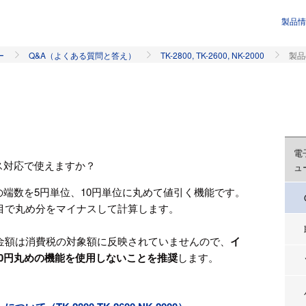
製品情
ー
Q&A（よくある質問と答え）
TK-2800, TK-2600, NK-2000
製品
電
イス対応で使えますか？
ュ
額の端数を5円単位、10円単位に丸めて値引く機能です。
目で丸め分をマイナスして計算します。
金額は消費税の対象額に反映されていませんので、
イ
/10円丸めの機能を使用しないことを推奨
します。