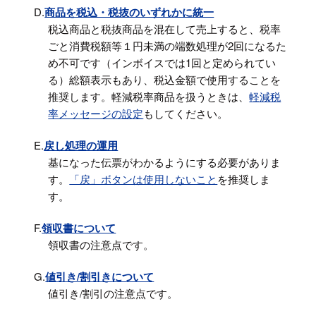
D.
商品を税込・税抜のいずれかに統一
税込商品と税抜商品を混在して売上すると、税率
ごと消費税額等１円未満の端数処理が2回になるた
め不可です（インボイスでは1回と定められてい
る）総額表示もあり、税込金額で使用することを
推奨します。軽減税率商品を扱うときは、
軽減税
率メッセージの設定
もしてください。
E.
戻し処理の運用
基になった伝票がわかるようにする必要がありま
す。
「戻」ボタンは使用しないこと
を推奨しま
す。
F.
領収書について
領収書の注意点です。
G.
値引き/割引きについて
値引き/割引の注意点です。