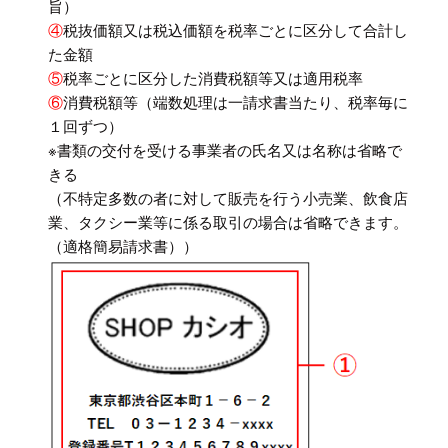
旨）
④
税抜価額又は税込価額を税率ごとに区分して合計し
た金額
⑤
税率ごとに区分した消費税額等又は適用税率
⑥
消費税額等（端数処理は一請求書当たり、税率毎に
１回ずつ）
※書類の交付を受ける事業者の氏名又は名称は省略で
きる
（不特定多数の者に対して販売を行う小売業、飲食店
業、タクシー業等に係る取引の場合は省略できます。
（適格簡易請求書））