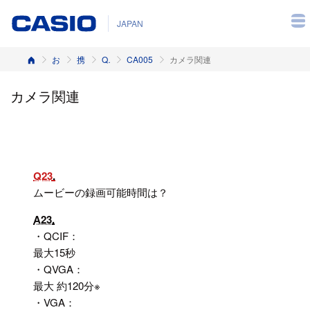
JAPAN
ホーム
お客様サポート
携帯電話
Q&A（よくある質問と答え）
CA005
カメラ関連
カメラ関連
Q23
ムービーの録画可能時間は？
A23
・QCIF：
最大15秒
・QVGA：
最大 約120分※
・VGA：