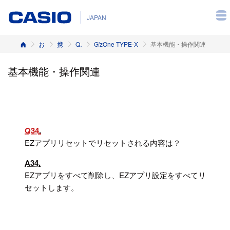
JAPAN
ホーム
お客様サポート
携帯電話
Q&A（よくある質問と答え）
G'zOne TYPE-X
基本機能・操作関連
基本機能・操作関連
Q34
EZアプリリセットでリセットされる内容は？
A34
EZアプリをすべて削除し、EZアプリ設定をすべてリ
セットします。