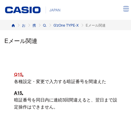
JAPAN
ホーム
お客様サポート
携帯電話
Q&A（よくある質問と答え）
G'zOne TYPE-X
Eメール関連
Eメール関連
Q15
各種設定・変更で入力する暗証番号を間違えた
A15
暗証番号を同日内に連続3回間違えると、翌日まで設
定操作はできません。