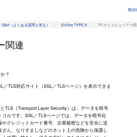
製品
Q&A（よくある質問と答え）
G'zOne TYPE-X
PCサイトビューアー関
ー関連
すか？
L／TLS対応サイト（SSL／TLSページ）を表示できま
er）とTLS（Transport Layer Security）は、データを暗号
コルです。SSL／TLSページでは、データを暗号化
報やクレジットカード番号、企業秘密などを安全に送
改ざん、なりすましなどのネット上の危険から保護し