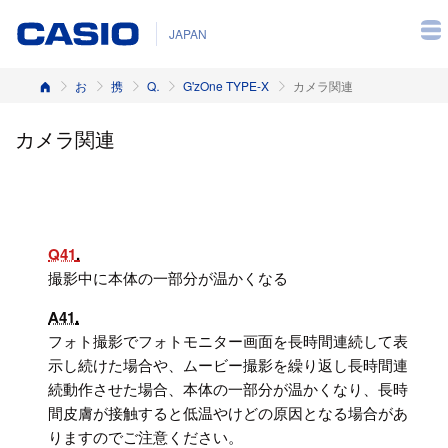
JAPAN
ホーム
お客様サポート
携帯電話
Q&A（よくある質問と答え）
G'zOne TYPE-X
カメラ関連
カメラ関連
Q41
撮影中に本体の一部分が温かくなる
A41
フォト撮影でフォトモニター画面を長時間連続して表
示し続けた場合や、ムービー撮影を繰り返し長時間連
続動作させた場合、本体の一部分が温かくなり、長時
間皮膚が接触すると低温やけどの原因となる場合があ
りますのでご注意ください。