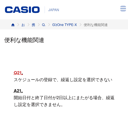
JAPAN
ホーム
お客様サポート
携帯電話
Q&A（よくある質問と答え）
G'zOne TYPE-X
便利な機能関連
便利な機能関連
Q21
スケジュールの登録で、繰返し設定を選択できない
A21
開始日付と終了日付が2日以上にまたがる場合、繰返
し設定を選択できません。