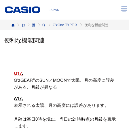
JAPAN
ホーム
お客様サポート
携帯電話
Q&A（よくある質問と答え）
G'zOne TYPE-X
便利な機能関連
便利な機能関連
Q17
®
G'zGEAR
のSUN／MOONで太陽、月の高度に誤差
がある、月齢が異なる
A17
表示される太陽、月の高度には誤差があります。
月齢は毎日0時を境に、当日の21時時点の月齢を表示
します。