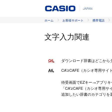
JAPAN
ホーム
お客様サポート
携帯電話
文字入力関連
Q6
ダウンロード辞書はどこから
A6
CA'zCAFE（カシオ専用サ
待受画面でEZキー→アプリキー(
「CA'zCAFE（カシオ専用
追加したい辞書のカテゴリを