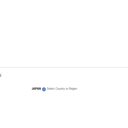
連
JAPAN
Select Country or Region