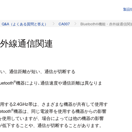
製品
Q&A（よくある質問と答え）
CA007
Bluetooth®機能・赤外線通信関
能・赤外線通信関連
遅い、通信距離が短い、通信が切断する
®
tooth
機器により､通信速度や通信距離は異なりま
用する2.4GHz帯は、さまざまな機器が共有して使用す
®
ooth
機器は、同じ電波帯を使用する機器からの影響
を使用していますが、場合によっては他の機器の影響
が低下することや、通信が切断することがあります。