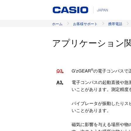
JAPAN
ホーム
お客様サポート
携帯電話
アプリケーション
®
Q3
G'zGEAR
の電子コンパスで
A3
電子コンパスの起動直後や急
いことがあります。測定精度
バイブレータが振動したりス
いことがあります。
磁気に影響を与える場所や物