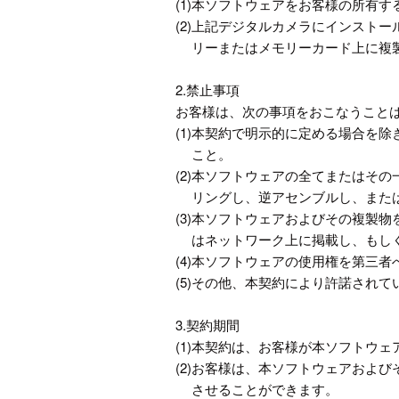
(1)
本ソフトウェアをお客様の所有する
(2)
上記デジタルカメラにインストー
リーまたはメモリーカード上に複
2.禁止事項
お客様は、次の事項をおこなうこと
(1)
本契約で明示的に定める場合を除
こと。
(2)
本ソフトウェアの全てまたはその
リングし、逆アセンブルし、また
(3)
本ソフトウェアおよびその複製物
はネットワーク上に掲載し、もし
(4)
本ソフトウェアの使用権を第三者
(5)
その他、本契約により許諾されて
3.契約期間
(1)
本契約は、お客様が本ソフトウェ
(2)
お客様は、本ソフトウェアおよび
させることができます。