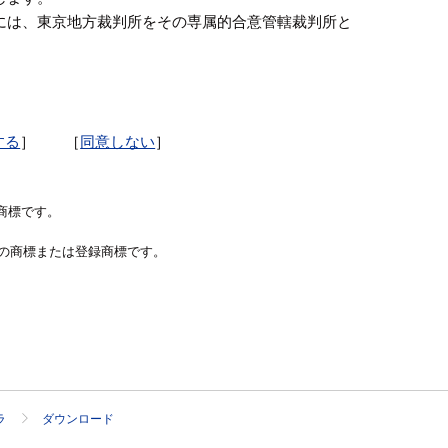
には、東京地方裁判所をその専属的合意管轄裁判所と
する
］ ［
同意しない
］
の登録商標です。
。
社の商標または登録商標です。
ラ
ダウンロード