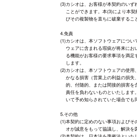
(3)
カシオは、お客様が本契約のいず
ことができます。本(3)により本
びその複製物を直ちに破棄するこ
4.免責
(1)
カシオは、本ソフトウェアについ
ウェアに含まれる瑕疵が将来にお
る機能がお客様の要求事項を満足
します。
(2)
カシオは、本ソフトウェアの使用
かなる損害（営業上の利益の損失
的、付随的、または間接的損害を
責任を負わないものといたします
いて予め知らされていた場合でも
5.その他
(1)
本契約に定めのない事項およびそ
オが誠意をもって協議し、解決を
(2)
本契約は、日本法を準拠法といた