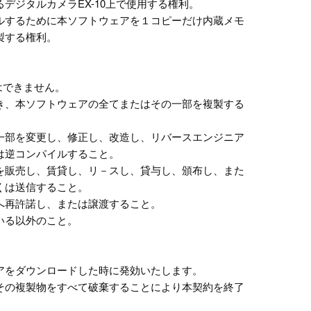
デジタルカメラEX-10上で使用する権利。
ルするために本ソフトウェアを１コピーだけ内蔵メモ
製する権利。
はできません。
き、本ソフトウェアの全てまたはその一部を複製する
一部を変更し、修正し、改造し、リバースエンジニア
は逆コンパイルすること。
を販売し、賃貸し、リ－スし、貸与し、頒布し、また
くは送信すること。
へ再許諾し、または譲渡すること。
いる以外のこと。
アをダウンロードした時に発効いたします。
その複製物をすべて破棄することにより本契約を終了