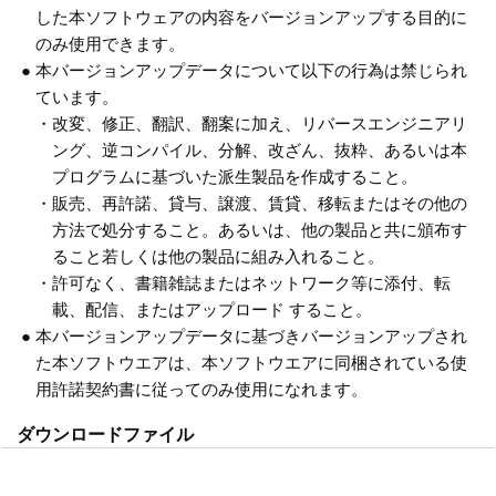
した本ソフトウェアの内容をバージョンアップする目的に
のみ使用できます。
●
本バージョンアップデータについて以下の行為は禁じられ
ています。
・
改変、修正、翻訳、翻案に加え、リバースエンジニアリ
ング、逆コンパイル、分解、改ざん、抜粋、あるいは本
プログラムに基づいた派生製品を作成すること。
・
販売、再許諾、貸与、譲渡、賃貸、移転またはその他の
方法で処分すること。あるいは、他の製品と共に頒布す
ること若しくは他の製品に組み入れること。
・
許可なく、書籍雑誌またはネットワーク等に添付、転
載、配信、またはアップロード すること。
●
本バージョンアップデータに基づきバージョンアップされ
た本ソフトウエアは、本ソフトウエアに同梱されている使
用許諾契約書に従ってのみ使用になれます。
ダウンロードファイル