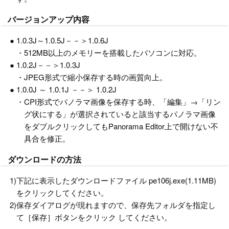
バージョンアップ内容
●
1.0.3J～1.0.5J－－＞1.0.6J
・
512MB以上のメモリーを搭載したパソコンに対応。
●
1.0.2J－－＞1.0.3J
・
JPEG形式で縮小保存する時の画質向上。
●
1.0.0J ～ 1.0.1J －－＞ 1.0.2J
・
CPI形式でパノラマ画像を保存する時、「編集」→「リン
グ状にする」が選択されていると該当するパノラマ画像
をダブルクリックしてもPanorama Editor上で開けない不
具合を修正。
ダウンロードの方法
1)
下記に表示したダウンロードファイル pe106j.exe(1.11MB)
をクリックしてください。
2)
保存ダイアログが現れますので、保存先フォルダを指定し
て［保存］ボタンをクリック してください。