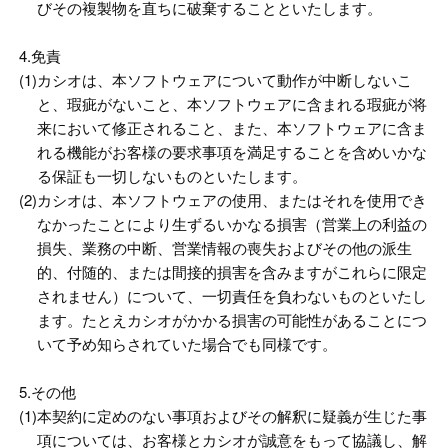
びその複製物を直ちに破棄することといたします。
4.免責
(1)
カシオは、本ソフトウェアについて動作が中断しないこ
と、瑕疵がないこと、本ソフトウェアに含まれる瑕疵が将
来において修正されること、また、本ソフトウェアに含ま
れる機能がお客様の要求事項を満足することを含めいかな
る保証も一切しないものといたします。
(2)
カシオは、本ソフトウェアの使用、またはそれを使用でき
なかったことにより生ずるいかなる損害（営業上の利益の
損失、業務の中断、営業情報の喪失およびその他の派生
的、付随的、または間接的損害を含みますがこれらに限定
されません）について、一切責任を負わないものといたし
ます。たとえカシオがかかる損害の可能性があることにつ
いて予め知らされていた場合でも同様です。
5.その他
(1)
本契約に定めのない事項およびその解釈に疑義が生じた事
項については、お客様とカシオが誠意をもって協議し、解