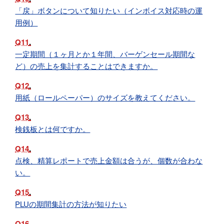
「戻」ボタンについて知りたい（インボイス対応時の運
用例）
Q11
一定期間（１ヶ月とか１年間、バーゲンセール期間な
ど）の売上を集計することはできますか。
Q12
用紙（ロールペーパー）のサイズを教えてください。
Q13
検銭板とは何ですか。
Q14
点検、精算レポートで売上金額は合うが、個数が合わな
い。
Q15
PLUの期間集計の方法が知りたい
Q16