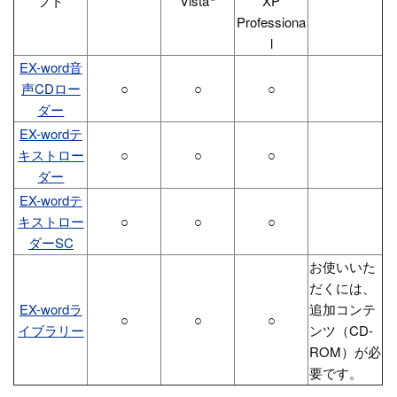
フト
Vista
XP
Professiona
l
EX-word音
声CDロー
○
○
○
ダー
EX-wordテ
キストロー
○
○
○
ダー
EX-wordテ
キストロー
○
○
○
ダーSC
お使いいた
だくには、
EX-wordラ
追加コンテ
○
○
○
イブラリー
ンツ（CD-
ROM）が必
要です。