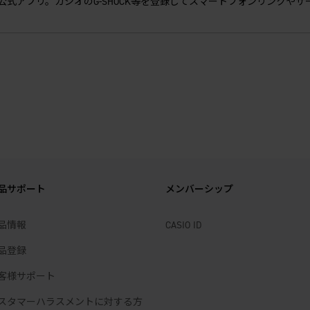
IO公式アプリ。カシオのG-SHOCK等を登録してスマートフォンリンクや
品サポート
メンバーシップ
品情報
CASIO ID
品登録
客様サポート
スタマーハラスメントに対する方