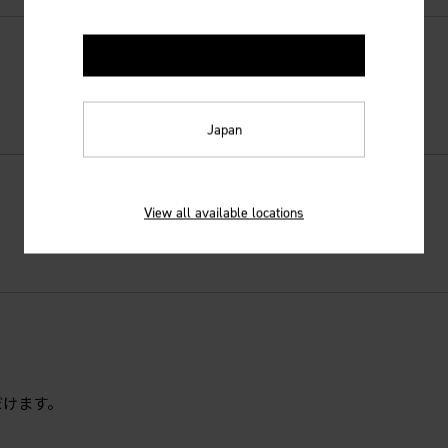
United States
Japan
View all available locations
だけます。