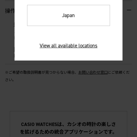
操作ガイド
Japan
操作ガイド（HTML版）
スマートフォンでも見やすくサイト上でご覧いただ
けます。
View all available locations
操作ガイド（PDF版） (1.0MB)
PDF形式でご覧いただけます。
※ご希望の取扱説明書が見つからない場合、
お問い合わせ窓口
にご依頼くだ
さい。
CASIO WATCHESは、カシオの時計の楽しさ
を拡げるための統合アプリケーションです。