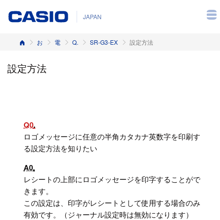
JAPAN
ホーム
お客様サポート
電子レジスター
Q&A（よくある質問と答え）
SR-G3-EX
設定方法
設定方法
Q0
ロゴメッセージに任意の半角カタカナ英数字を印刷す
る設定方法を知りたい
A0
レシートの上部にロゴメッセージを印字することがで
きます。
この設定は、印字がレシートとして使用する場合のみ
有効です。（ジャーナル設定時は無効になります）