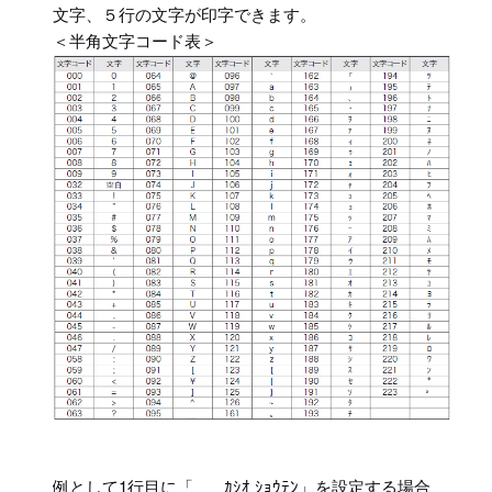
文字、５行の文字が印字できます。
＜半角文字コード表＞
例として1行目に「 ｶｼｵ ｼｮｳﾃﾝ」を設定する場合