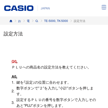
JAPAN
ホーム
お客様サポート
電子レジスター
Q&A（よくある質問と答え）
TE-5000, TK-5000
設定方法
設定方法
Q0
ＰＬＵへの商品名の設定方法を教えてください。
A0
1.
鍵を｢設定｣の位置に合わせます。
数字ボタンで”２”を入力し”小計”ボタンを押しま
2.
す。
設定するＰＬＵの番号を数字ボタンで入力しその
3.
あと”PLU”ボタンを押します。