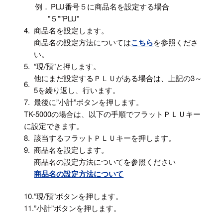
例．
PLU番号５に商品名を設定する場合
”５””PLU”
4.
商品名を設定します。
商品名の設定方法については
こちら
を参照くださ
い。
5.
”現/預”と押します。
他にまだ設定するＰＬＵがある場合は、上記の3～
6.
5を繰り返し、行います。
7.
最後に”小計”ボタンを押します。
TK-5000の場合は、以下の手順でフラットＰＬＵキー
に設定できます。
8.
該当するフラットＰＬＵキーを押します。
9.
商品名を設定します。
商品名の設定方法についてを参照ください
商品名の設定方法について
10.
”現/預”ボタンを押します。
11.
”小計”ボタンを押します。