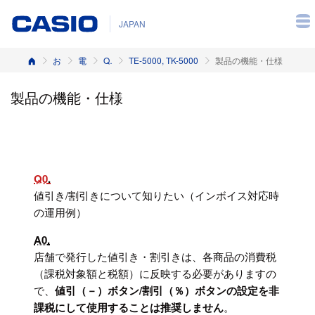
JAPAN
ホーム
お客様サポート
電子レジスター
Q&A（よくある質問と答え）
TE-5000, TK-5000
製品の機能・仕様
製品の機能・仕様
Q0
値引き/割引きについて知りたい（インボイス対応時
の運用例）
A0
店舗で発行した値引き・割引きは、各商品の消費税
（課税対象額と税額）に反映する必要がありますの
で、
値引（－）ボタン/割引（％）ボタンの設定を非
課税にして使用することは推奨しません
。