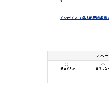
す。
インボイス（適格簡易請求書）に
アンケー
解決できた
参考にな