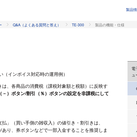
製品情
ー
Q&A（よくある質問と答え）
TE-300
製品の機能・仕様
電
たい（インボイス対応時の運用例）
ュ
きは、各商品の消費税（課税対象額と税額）に反映す
（－）ボタン/割引（％）ボタンの設定を非課税にして
。
支払」（買い手側の雑収入）の値引き・割引きは、
があり、券ボタンなどで一部入金することを推奨しま