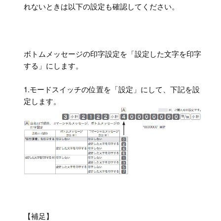
れないときは以下の設定も確認してください。
ボトムメッセージの印字設定を「設定した文字を印字
する」にします。
1.モードスイッチの位置を「設定」にして、下記を設
定します。
【補足】