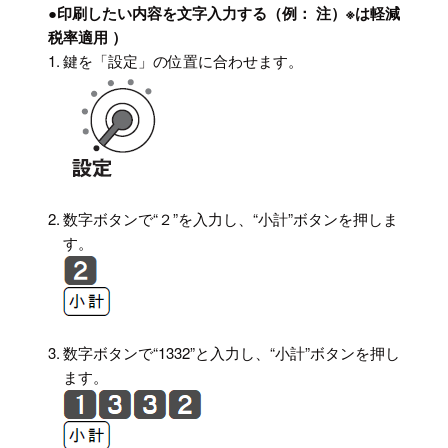
●
印刷したい内容を文字
入力する（例： 注）※は軽減
税率適用
）
1.
鍵を「設定」の位置に合わせます。
2.
数字ボタンで“２”を入力し、“小計”ボタンを押しま
す。
3.
数字ボタンで“1332”と入力し、“小計”ボタンを押し
ます。