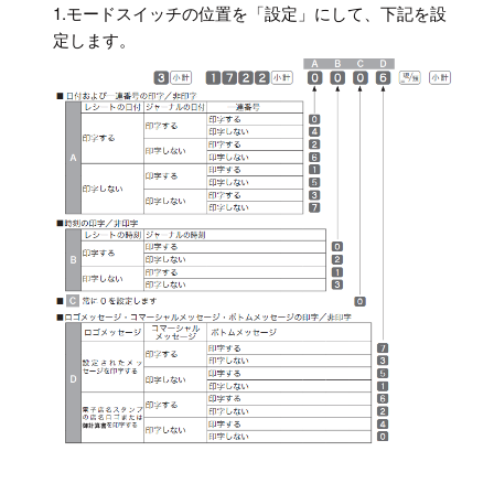
1.モードスイッチの位置を「設定」にして、下記を設
定します。