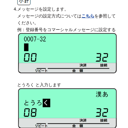
4.
メッセージを設定します。
メッセージの設定方式については
こちら
を参照して
ください。
例：登録番号をコマーシャルメッセージに設定する
とうろく と入力します