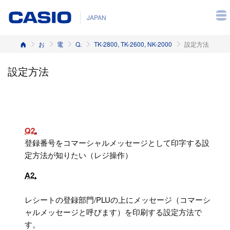
JAPAN
ホーム
お客様サポート
電子レジスター
Q&A（よくある質問と答え）
TK-2800, TK-2600, NK-2000
設定方法
設定方法
Q2
登録番号をコマーシャルメッセージとして印字する設
定方法が知りたい（レジ操作）
A2
レシートの登録部門/PLUの上にメッセージ（コマーシ
ャルメッセージと呼びます）を印刷する設定方法で
す。