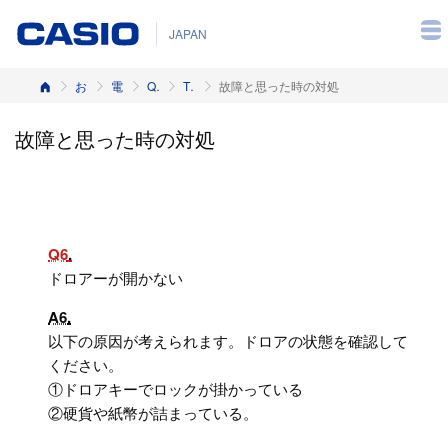
JAPAN
ホーム
お客様サポート
電子レジスター
Q&A（よくある質問と答え）
TK-2800, TK-2600, NK-2000
故障と思った時の対処
故障と思った時の対処
Q6
ドロアーが開かない
A6
以下の原因が考えられます。ドロアの状態を確認して
ください。
①ドロアキーでロックが掛かっている
②硬貨や紙幣が詰まっている。