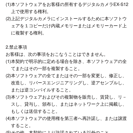
(1)
本ソフトウェアをお客様の所有するデジタルカメラEX-S12
上で使用する権利。
(2)
上記デジタルカメラにインストールするために本ソフトウ
ェアを１コピーだけ内蔵メモリーまたはメモリーカード上
に複製する権利。
2.禁止事項
お客様は、次の事項をおこなうことはできません。
(1)
本契約で明示的に定める場合を除き、本ソフトウェアの全
てまたはその一部を複製すること。
(2)
本ソフトウェアの全てまたはその一部を変更し、修正し、
改造し、リバースエンジニアリングし、逆アセンブルし、
または逆コンパイルすること。
(3)
本ソフトウェアおよびその複製物を販売し、賃貸し、リ－
スし、貸与し、頒布し、またはネットワーク上に掲載し、
もしくは送信すること。
(4)
本ソフトウェアの使用権を第三者へ再許諾し、または譲渡
すること。
(5)
その他、本契約により許諾されている以外のこと。