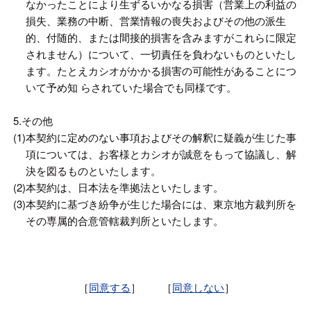
なかったことにより生ずるいかなる損害（営業上の利益の
損失、業務の中断、営業情報の喪失およびその他の派生
的、付随的、または間接的損害を含みますがこれらに限定
されません）について、一切責任を負わないものといたし
ます。たとえカシオがかかる損害の可能性があることにつ
いて予め知 らされていた場合でも同様です。
5.その他
(1)
本契約に定めのない事項およびその解釈に疑義が生じた事
項については、お客様とカシオが誠意をもって協議し、解
決を図るものといたします。
(2)
本契約は、日本法を準拠法といたします。
(3)
本契約に基づき紛争が生じた場合には、東京地方裁判所を
その専属的合意管轄裁判所といたします。
［
同意する
］ ［
同意しない
］