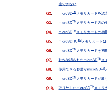
生できない
TM
Q2
microSD
メモリカードを認
TM
Q3
microSD
メモリカード内の
TM
Q4
microSD
メモリカードの初
TM
Q5
microSDHC
メモリカードは
TM
Q6
microSD
メモリカードを初
TM
Q7
動作確認されたmicroSD
メ
TM
Q8
使用できる容量がmicroSD
TM
Q9
microSD
メモリカードが取
TM
Q10
取り外したmicroSD
メモリ