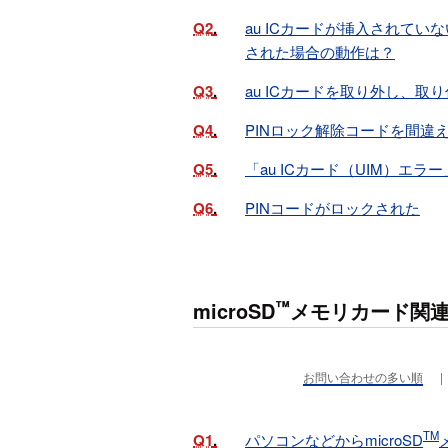
Q2
au ICカードが挿入されてい
された場合の動作は？
Q3
au ICカードを取り外し、取
Q4
PINロック解除コードを間違
Q5
「au ICカード（UIM）エラ
Q6
PINコードがロックされた
™
microSD
メモリカード関
お問い合わせの多い順
TM
Q1
パソコンなどからmicroSD