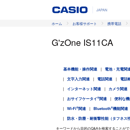
JAPAN
ホーム
お客様サポート
携帯電話
G'zOne IS11CA
基本機能・操作関連
電池・充電関
文字入力関連
電話関連
電話
インターネット関連
カメラ関連
®
おサイフケータイ
関連
便利な機
®
®
Wi-Fi
関連
Bluetooth
機能関連
防水・防塵・耐衝撃性能（タフネス
キーワードから目的のQ&Aを検索することがで