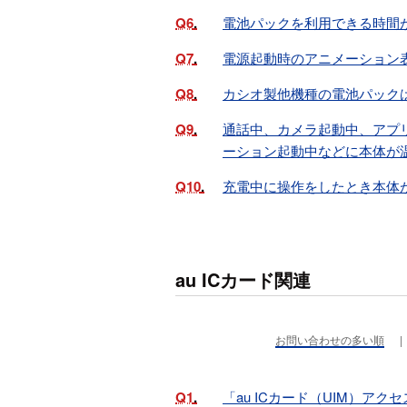
Q6
電池パックを利用できる時間
Q7
電源起動時のアニメーション
Q8
カシオ製他機種の電池パック
Q9
通話中、カメラ起動中、アプ
ーション起動中などに本体が
Q10
充電中に操作をしたとき本体
au ICカード関連
お問い合わせの多い順
Q1
「au ICカード（UIM）ア