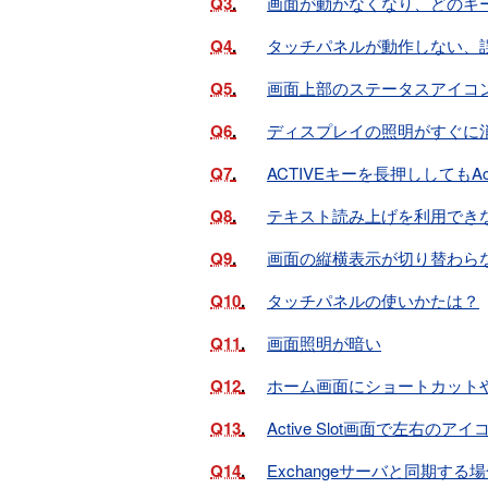
Q3
画面が動かなくなり、どのキ
Q4
タッチパネルが動作しない、
Q5
画面上部のステータスアイコ
Q6
ディスプレイの照明がすぐに
Q7
ACTIVEキーを長押ししてもAct
Q8
テキスト読み上げを利用でき
Q9
画面の縦横表示が切り替わら
Q10
タッチパネルの使いかたは？
Q11
画面照明が暗い
Q12
ホーム画面にショートカット
Q13
Active Slot画面で左右
Q14
Exchangeサーバと同期す