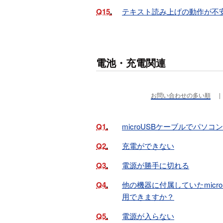
Q15
テキスト読み上げの動作が不
電池・充電関連
お問い合わせの多い順
Q1
microUSBケーブルでパソ
Q2
充電ができない
Q3
電源が勝手に切れる
Q4
他の機器に付属していたmicr
用できますか？
Q5
電源が入らない