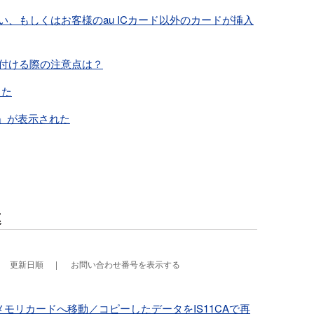
ない、もしくはお客様のau ICカード以外のカードが挿入
り付ける際の注意点は？
えた
ー」が表示された
連
更新日順
お問い合わせ番号を表示する
メモリカードへ移動／コピーしたデータをIS11CAで再