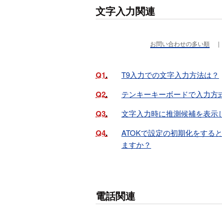
文字入力関連
お問い合わせの多い順
Q1
T9入力での文字入力方法は？
Q2
テンキーキーボードで入力方
Q3
文字入力時に推測候補を表示
Q4
ATOKで設定の初期化をする
ますか？
電話関連