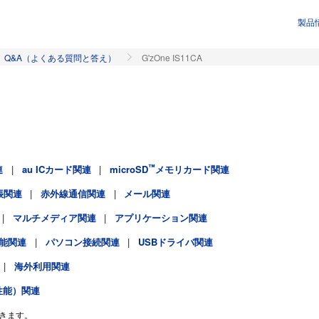
製品
Q&A（よくある質問と答え）
G'zOne IS11CA
™
連
au ICカード関連
microSD
メモリカード関連
帳関連
赤外線通信関連
メール関連
マルチメディア関連
アプリケーション関連
能関連
パソコン接続関連
USBドライバ関連
海外利用関連
性能）関連
きます。