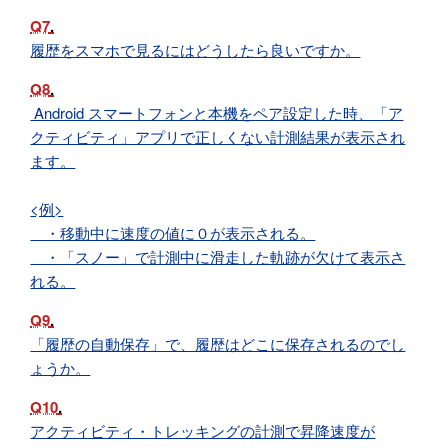
Q7
履歴をスマホで見るにはどうしたら良いですか。
Q8
Android スマートフォンと本機をペア設定した時、「ア
クティビティ」アプリで正しくない計測結果が表示され
ます。
<例>
・移動中に速度の値に０が表示される。
・「スノー」で計測中に滑走した軌跡が欠けて表示さ
れる。
Q9
「履歴の自動保存」で、履歴はどこに保存されるのでし
ょうか。
Q10
アクティビティ・トレッキングの計測で昇降速度が